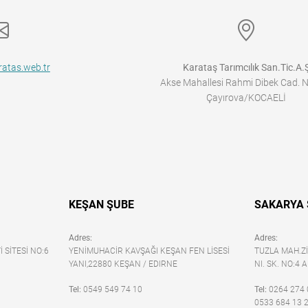
atas.web.tr
Karataş Tarımcılık San.Tic.A.
Akse Mahallesi Rahmi Dibek Cad. 
Çayırova/KOCAELİ
KEŞAN ŞUBE
SAKARYA 
Adres:
Adres:
SİTESİ NO:6
YENİMUHACİR KAVŞAĞI KEŞAN FEN LİSESİ
TUZLA MAH.Zİ
YANI,22880 KEŞAN / EDIRNE
NI. SK. NO:4
Tel:
0549 549 74 10
Tel:
0264 274 
0533 684 13 