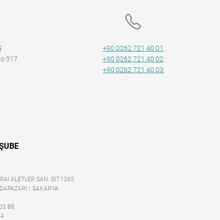
Ş
+90 0262 721 40 01
No:317
+90 0262 721 40 02
+90 0262 721 40 03
ŞUBE
RAİ ALETLER SAN. SİT.1265
 ADAPAZARI / SAKARYA
03 88
24