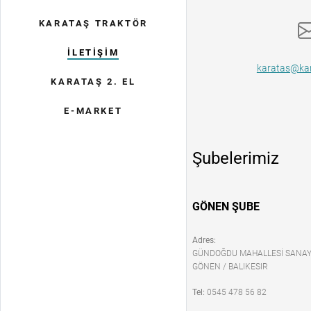
KARATAŞ TRAKTÖR
İLETİŞİM
karatas@kar
KARATAŞ 2. EL
E-MARKET
Şubelerimiz
GÖNEN ŞUBE
Adres:
GÜNDOĞDU MAHALLESİ SANAYİ 
GÖNEN / BALIKESIR
Tel:
0545 478 56 82