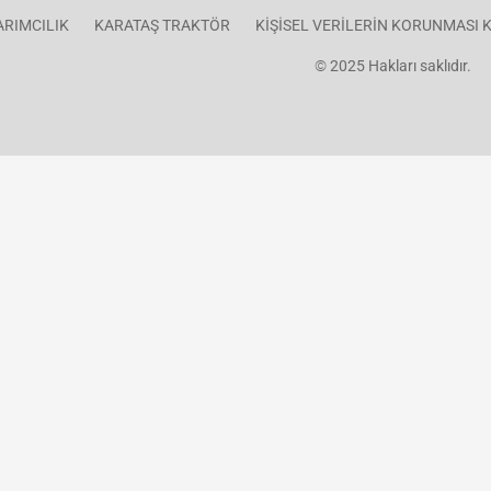
ARIMCILIK
KARATAŞ TRAKTÖR
KİŞİSEL VERİLERİN KORUNMASI
©
2025 Hakları saklıdır.